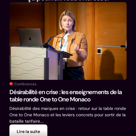
Co
Exp
Thé
Conférences
Expé
Désirabilité en crise : les enseignements de la
Déco
table ronde One to One Monaco
mes c
Désirabilité des marques en crise : retour sur la table ronde
One to One Monaco et les leviers concrets pour sortir de la
bataille tarifaire....
Lire la suite
L