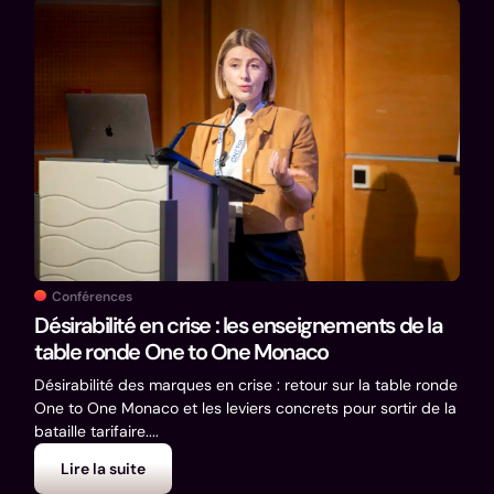
Co
Exp
Thé
Conférences
Expé
Désirabilité en crise : les enseignements de la
Déco
table ronde One to One Monaco
mes c
Désirabilité des marques en crise : retour sur la table ronde
One to One Monaco et les leviers concrets pour sortir de la
bataille tarifaire....
Lire la suite
L