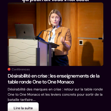
Co
Exp
Thé
Conférences
Expé
Désirabilité en crise : les enseignements de la
Déco
table ronde One to One Monaco
mes c
Désirabilité des marques en crise : retour sur la table ronde
One to One Monaco et les leviers concrets pour sortir de la
bataille tarifaire....
Lire la suite
L