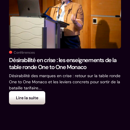
Co
Exp
Thé
Conférences
Expé
Désirabilité en crise : les enseignements de la
Déco
table ronde One to One Monaco
mes c
Désirabilité des marques en crise : retour sur la table ronde
One to One Monaco et les leviers concrets pour sortir de la
bataille tarifaire....
Lire la suite
L