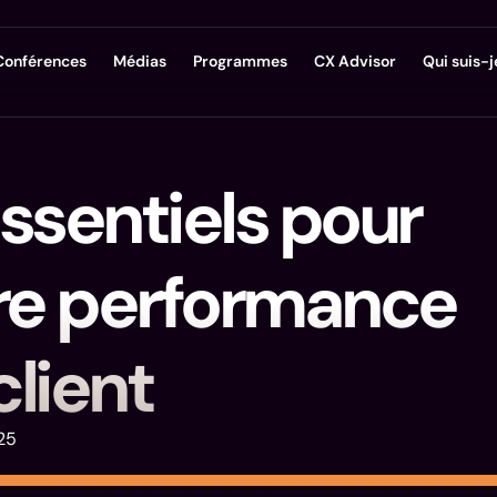
Conférences
Médias
Programmes
CX Advisor
Qui suis-j
essentiels pour
tre performance
client
25