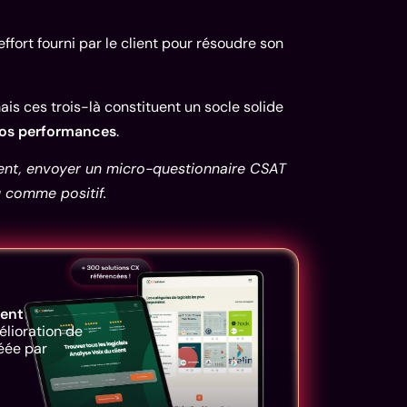
effort fourni par le client pour résoudre son
mais ces trois-là constituent un socle solide
vos performances
.
ient, envoyer un micro-questionnaire CSAT
u comme positif.
ient
élioration de
réée par