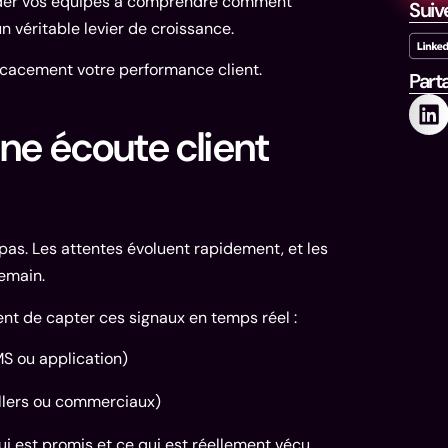
der vos équipes à comprendre comment
Suiv
n véritable levier de croissance.
fficacement votre performance client.
Part
une écoute client
 pas. Les attentes évoluent rapidement, et les
demain.
t de capter ces signaux en temps réel :
MS ou application)
llers ou commerciaux)
ui est promis et ce qui est réellement vécu