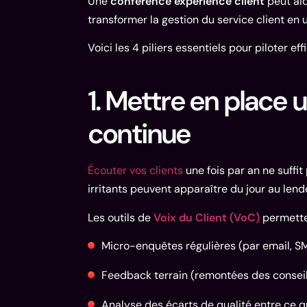
Une
conférence expérience client
peut ai
transformer la gestion du service client en u
Voici les 4 piliers essentiels pour piloter e
1. Mettre en place 
continue
Écouter vos clients
une fois par an ne suffit
irritants peuvent apparaître du jour au len
Les outils de
Voix du Client (VoC)
permetten
Micro-enquêtes régulières (par email, S
Feedback terrain (remontées des consei
Analyse des écarts de qualité entre ce q