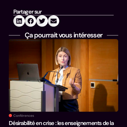
Partager sur
Ça pourrait vous intéresser
Co
Exp
Thé
Conférences
Expé
Désirabilité en crise : les enseignements de la