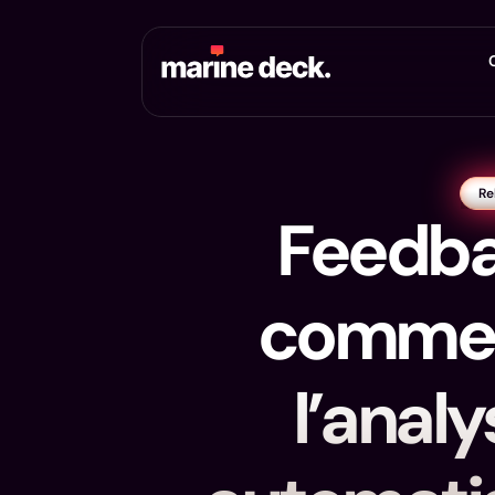
Re
Feedbac
commen
l’analy