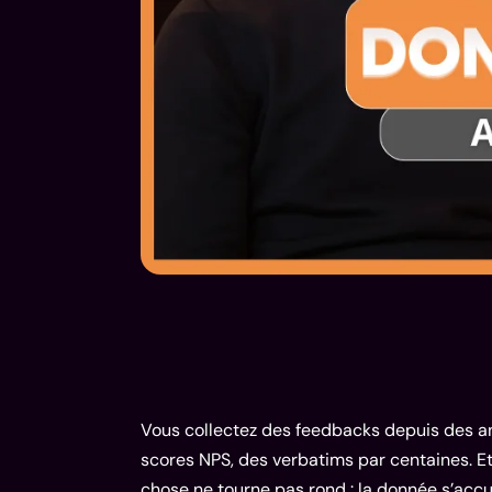
Vous collectez des feedbacks depuis des a
scores NPS, des verbatims par centaines. E
chose ne tourne pas rond : la donnée s’accu