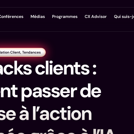
Conférences
Médias
Programmes
CX Advisor
Qui suis-j
lation Client
,
Tendances
ks clients :
t passer de
se à l’action